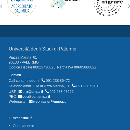
Università degli Studi di Palermo
Piazza Marina, 61
90133 - PALERMO
Codice Fiscale 80023730825, Partita IVA 00605880822
Contatti
Call center studenti
091 238 86472
Telefono Amm. C.le di P.zza Marina, 61
091 238 93011
URP
urp@unipa.it
091 238 93666
PEC
pec@cert.unipa.it
Webmaster
webmaster@unipa.it
Accessibilità
Orientamento