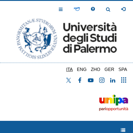
Salta
al
Toggle
Toggle
contenuto
Navigation
Navigation
principale
ITA
ENG
ZHO
GER
SPA