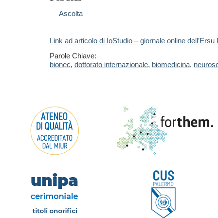
Ascolta
Link ad articolo di IoStudio – giornale online dell’Ers
Parole Chiave:
bionec
,
dottorato internazionale
,
biomedicina
,
neuros