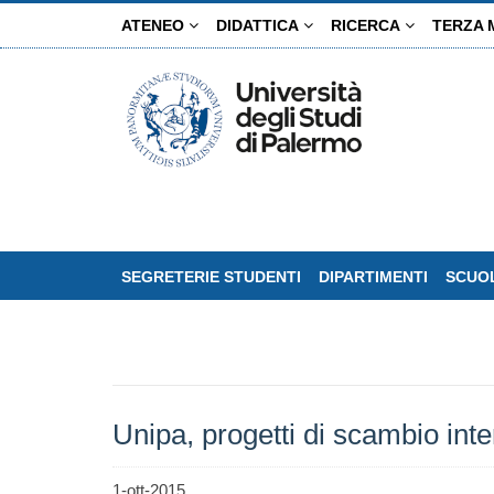
Salta
ATENEO
DIDATTICA
RICERCA
TERZA 
al
contenuto
principale
SEGRETERIE STUDENTI
DIPARTIMENTI
SCUOL
Unipa, progetti di scambio int
1-ott-2015