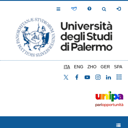
Salta
al
Toggle
Toggle
contenuto
Navigation
Navigation
principale
ITA
ENG
ZHO
GER
SPA