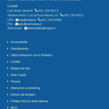
Contatti
Call center studenti
091 238 86472
Telefono Amm. C.le di P.zza Marina, 61
091 238 93011
URP
urp@unipa.it
091 238 93666
PEC
pec@cert.unipa.it
Webmaster
webmaster@unipa.it
Accessibilità
Orientamento
Ufficio Relazioni con il Pubblico
Credits
Mappa del sito
Note Legali
Privacy
Attenzione al phishing
Elenco siti tematici
Portale OnLine delle Istanze
Wi-Fi