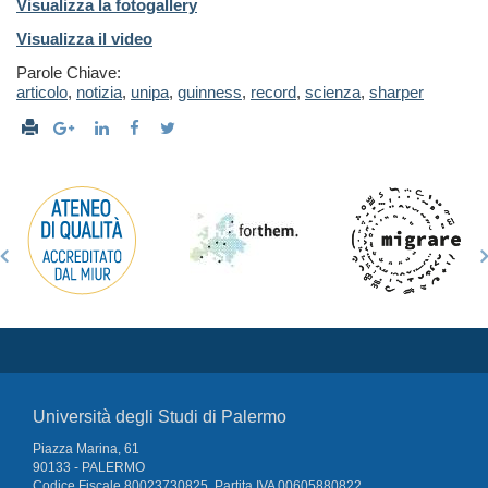
Visualizza la fotogallery
Visualizza il video
Parole Chiave:
articolo
,
notizia
,
unipa
,
guinness
,
record
,
scienza
,
sharper
Università degli Studi di Palermo
Piazza Marina, 61
90133 - PALERMO
Codice Fiscale 80023730825, Partita IVA 00605880822