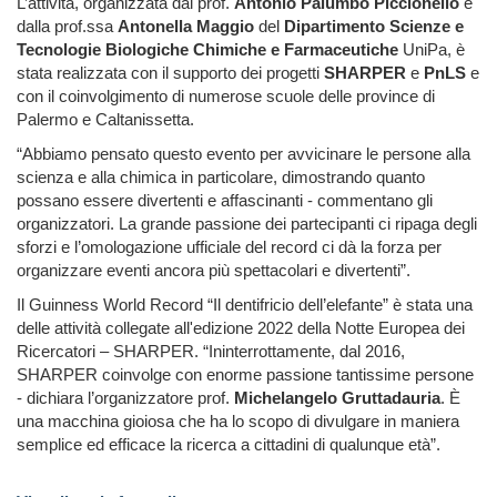
L’attività, organizzata dal prof.
Antonio Palumbo Piccionello
e
dalla prof.ssa
Antonella Maggio
del
Dipartimento Scienze e
Tecnologie Biologiche Chimiche e Farmaceutiche
UniPa, è
stata realizzata con il supporto dei progetti
SHARPER
e
PnLS
e
con il coinvolgimento di numerose scuole delle province di
Palermo e Caltanissetta.
“Abbiamo pensato questo evento per avvicinare le persone alla
scienza e alla chimica in particolare, dimostrando quanto
possano essere divertenti e affascinanti - commentano gli
organizzatori. La grande passione dei partecipanti ci ripaga degli
sforzi e l’omologazione ufficiale del record ci dà la forza per
organizzare eventi ancora più spettacolari e divertenti”.
Il Guinness World Record “Il dentifricio dell’elefante” è stata una
delle attività collegate all'edizione 2022 della Notte Europea dei
Ricercatori – SHARPER. “Ininterrottamente, dal 2016,
SHARPER coinvolge con enorme passione tantissime persone
- dichiara l’organizzatore prof.
Michelangelo Gruttadauria
. È
una macchina gioiosa che ha lo scopo di divulgare in maniera
semplice ed efficace la ricerca a cittadini di qualunque età”.