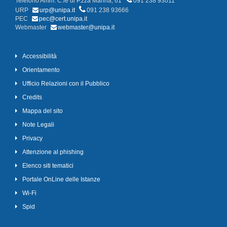
Telefono Amm. C.le di P.zza Marina, 61
091 238 93011
URP
urp@unipa.it
091 238 93666
PEC
pec@cert.unipa.it
Webmaster
webmaster@unipa.it
Accessibilità
Orientamento
Ufficio Relazioni con il Pubblico
Credits
Mappa del sito
Note Legali
Privacy
Attenzione al phishing
Elenco siti tematici
Portale OnLine delle Istanze
Wi-Fi
Spid