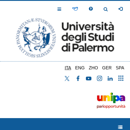
Salta
al
Toggle
Toggle
contenuto
Navigation
Navigation
principale
ITA
ENG
ZHO
GER
SPA