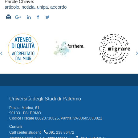
Parole Chiave:
articolo
,
notizia
,
unipa
,
accordo
Università degli Studi di Palermo
Piazza Marina, 61
90133 - PALERMO
Codice Fiscale 80023730825, Partita IVA 00605880822
Contatti
Call center studenti
091 238 86472