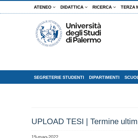
Salta
ATENEO
DIDATTICA
RICERCA
TERZA 
al
contenuto
principale
SEGRETERIE STUDENTI
DIPARTIMENTI
SCUOL
UPLOAD TESI | Termine ultim
19-mag-2022