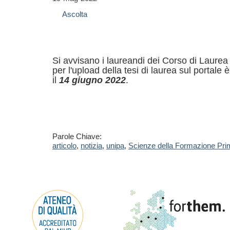
Ascolta
Si avvisano i laureandi dei Corso di Laure
per l'upload della tesi di laurea sul portale 
il
14 giugno 2022
.
Parole Chiave:
articolo
,
notizia
,
unipa
,
Scienze della Formazione Pri