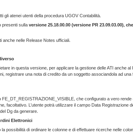
ti gli atenei utenti della procedura UGOV Contabilità.
o presenti sulla
versione 25.18.00.00 (versione PR 23.09.03.00), che 
ti anche nelle Release Notes ufficiali.
diverso
tare in questa versione, per applicare la gestione delle ATI anche al l
ioni, registrare una nota di credito da un soggetto associandola ad un
o FE_DT_REGISTRAZIONE_VISIBLE, che configurato a vero rende dispo
ne, facoltativo. L’utente potrà utilizzare il campo Data Registrazione 
 del Dg da generare.
dini Elettronici
la possibilità di ordinare le colonne e di effettuare ricerche nelle co