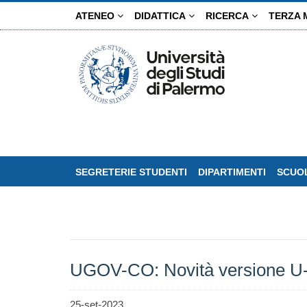
Salta
ATENEO
DIDATTICA
RICERCA
TERZA 
al
contenuto
principale
SEGRETERIE STUDENTI
DIPARTIMENTI
SCUOL
UGOV-CO: Novità versione U-G
25-set-2023