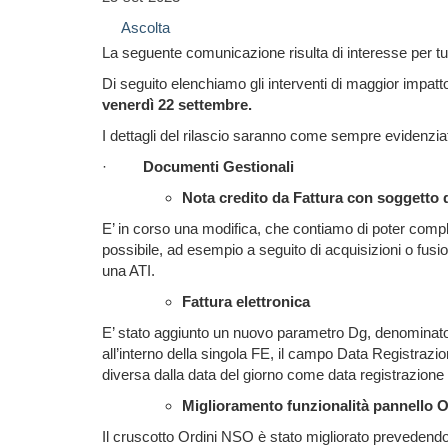
Ascolta
La seguente comunicazione risulta di interesse per tut
Di seguito elenchiamo gli interventi di maggior impatt
venerdì 22 settembre.
I dettagli del rilascio saranno come sempre evidenzia
·
Documenti Gestionali
Nota credito da Fattura con soggetto 
E’ in corso una modifica, che contiamo di poter comple
possibile, ad esempio a seguito di acquisizioni o fus
una ATI.
Fattura elettronica
E’ stato aggiunto un nuovo parametro Dg, denominat
all’interno della singola FE, il campo Data Registrazio
diversa dalla data del giorno come data registrazione
Miglioramento funzionalità pannello Or
Il cruscotto Ordini NSO è stato migliorato prevedendo 