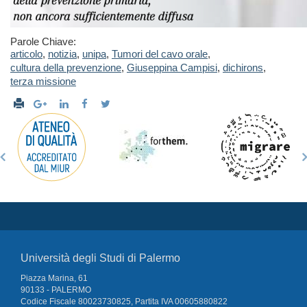
Parole Chiave:
articolo
,
notizia
,
unipa
,
Tumori del cavo orale
,
cultura della prevenzione
,
Giuseppina Campisi
,
dichirons
,
terza missione
Università degli Studi di Palermo
Piazza Marina, 61
90133 - PALERMO
Codice Fiscale 80023730825, Partita IVA 00605880822