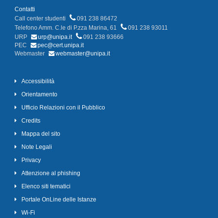
Contatti
Call center studenti
091 238 86472
Telefono Amm. C.le di P.zza Marina, 61
091 238 93011
URP
urp@unipa.it
091 238 93666
PEC
pec@cert.unipa.it
Webmaster
webmaster@unipa.it
Accessibilità
Orientamento
Ufficio Relazioni con il Pubblico
Credits
Mappa del sito
Note Legali
Privacy
Attenzione al phishing
Elenco siti tematici
Portale OnLine delle Istanze
Wi-Fi