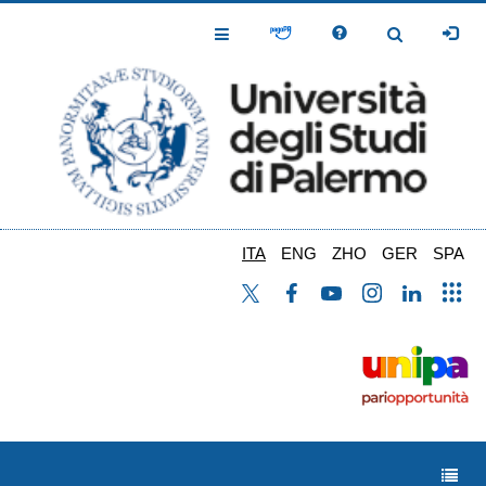
Salta
al
Toggle
Toggle
contenuto
Navigation
Navigation
principale
ITA
ENG
ZHO
GER
SPA