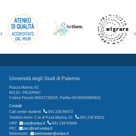
Università degli Studi di Palermo
Piazza Marina, 61
90133 - PALERMO
Codice Fiscale 80023730825, Partita IVA 00605880822
Contatti
Call center studenti
091 238 86472
Telefono Amm. C.le di P.zza Marina, 61
091 238 93011
URP
urp@unipa.it
091 238 93666
PEC
pec@cert.unipa.it
Webmaster
webmaster@unipa.it