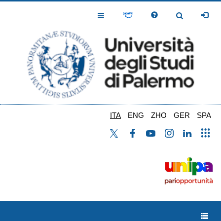
Salta
al
Toggle
Toggle
contenuto
Navigation
Navigation
principale
ITA
ENG
ZHO
GER
SPA