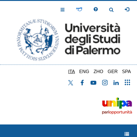
Salta
al
Toggle
Toggle
contenuto
Navigation
Navigation
principale
ITA
ENG
ZHO
GER
SPA