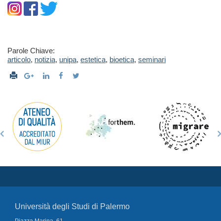
Parole Chiave:
articolo
,
notizia
,
unipa
,
estetica
,
bioetica
,
seminari
Università degli Studi di Palermo
Piazza Marina, 61