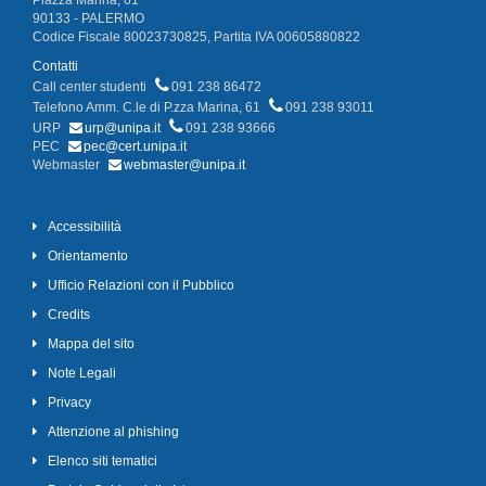
90133 - PALERMO
Codice Fiscale 80023730825, Partita IVA 00605880822
Contatti
Call center studenti
091 238 86472
Telefono Amm. C.le di P.zza Marina, 61
091 238 93011
URP
urp@unipa.it
091 238 93666
PEC
pec@cert.unipa.it
Webmaster
webmaster@unipa.it
Accessibilità
Orientamento
Ufficio Relazioni con il Pubblico
Credits
Mappa del sito
Note Legali
Privacy
Attenzione al phishing
Elenco siti tematici