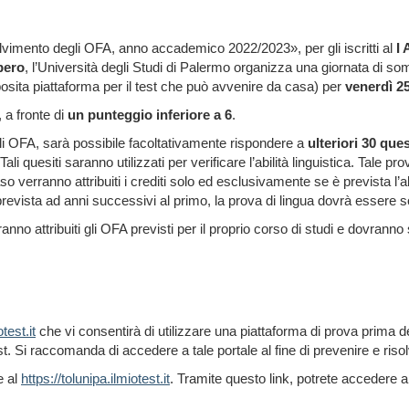
solvimento degli OFA, anno accademico 2022/2023», per gli iscritti al
I
bero
, l’Università degli Studi di Palermo organizza una giornata di s
ta piattaforma per il test che può avvenire da casa) per
venerdì 25
 a fronte di
un punteggio inferiore a 6
.
 agli OFA, sarà possibile facoltativamente rispondere a
ulteriori 30 ques
i quesiti saranno utilizzati per verificare l’abilità linguistica. Tale p
 verranno attribuiti i crediti solo ed esclusivamente se è prevista l’ab
 prevista ad anni successivi al primo, la prova di lingua dovrà essere 
anno attribuiti gli OFA previsti per il proprio corso di studi e dovra
test.it
che vi consentirà di utilizzare una piattaforma di prova prima de
. Si raccomanda di accedere a tale portale al fine di prevenire e risol
e al
https://tolunipa.ilmiotest.it
. Tramite questo link, potrete accedere al 