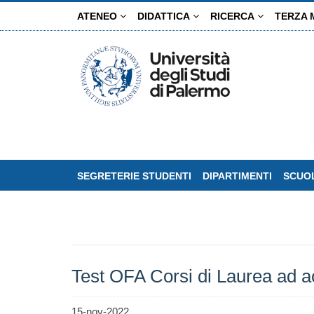
Salta
ATENEO
DIDATTICA
RICERCA
TERZA 
al
contenuto
principale
SEGRETERIE STUDENTI
DIPARTIMENTI
SCUOL
Test OFA Corsi di Laurea ad a
15-nov-2022