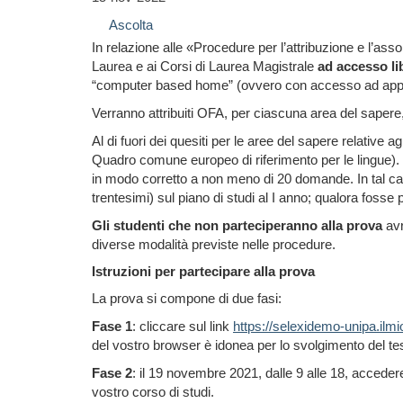
Ascolta
In relazione alle «Procedure per l’attribuzione e l’as
Laurea e ai Corsi di Laurea Magistrale
ad accesso li
“computer based home” (ovvero con accesso ad apposi
Verranno attribuiti OFA, per ciascuna area del sapere,
Al di fuori dei quesiti per le aree del sapere relative
Quadro comune europeo di riferimento per le lingue). Tal
in modo corretto a non meno di 20 domande. In tal caso
trentesimi) sul piano di studi al I anno; qualora fosse
Gli studenti che non parteciperanno alla prova
avr
diverse modalità previste nelle procedure.
Istruzioni per partecipare alla prova
La prova si compone di due fasi:
Fase 1
: cliccare sul link
https://selexidemo-unipa.ilmio
del vostro browser è idonea per lo svolgimento del test
Fase 2
: il 19 novembre 2021, dalle 9 alle 18, acceder
vostro corso di studi.