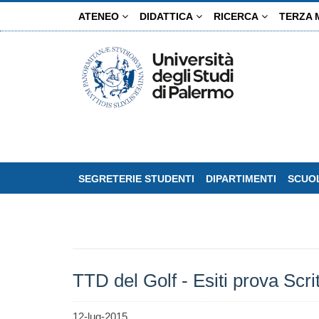
Salta
ATENEO
DIDATTICA
RICERCA
TERZA 
al
contenuto
principale
SEGRETERIE STUDENTI
DIPARTIMENTI
SCUOL
TTD del Golf - Esiti prova Scri
12-lug-2015