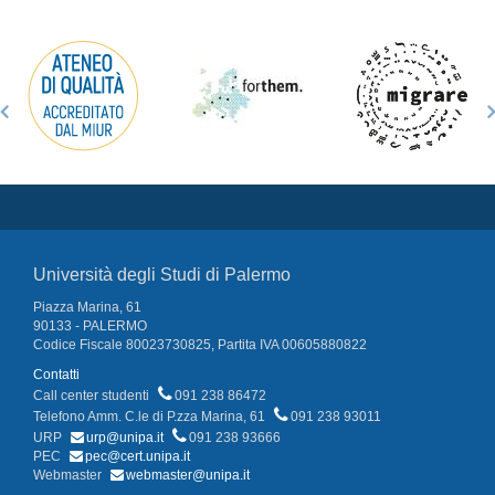
Università degli Studi di Palermo
Piazza Marina, 61
90133 - PALERMO
Codice Fiscale 80023730825, Partita IVA 00605880822
Contatti
Call center studenti
091 238 86472
Telefono Amm. C.le di P.zza Marina, 61
091 238 93011
URP
urp@unipa.it
091 238 93666
PEC
pec@cert.unipa.it
Webmaster
webmaster@unipa.it