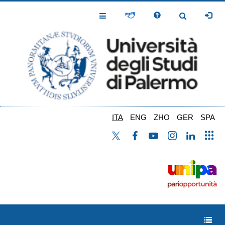
Salta
al
Toggle
Toggle
contenuto
Navigation
Navigation
principale
ITA
ENG
ZHO
GER
SPA