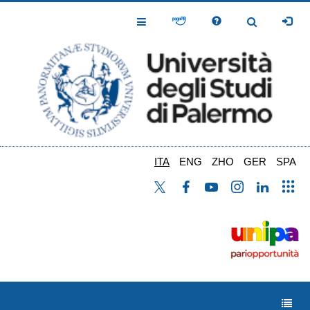
Salta
al
Toggle
Toggle
contenuto
Navigation
Navigation
principale
ITA
ENG
ZHO
GER
SPA