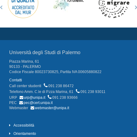
Università degli Studi di Palermo
Piazza Marina, 61
90133 - PALERMO
Codice Fiscale 80023730825, Partita IVA 00605880822
Contatti
Call center studenti
091 238 86472
Telefono Amm. C.le di P.zza Marina, 61
091 238 93011
URP
urp@unipa.it
091 238 93666
PEC
pec@cert.unipa.it
Webmaster
webmaster@unipa.it
Accessibilità
Orientamento