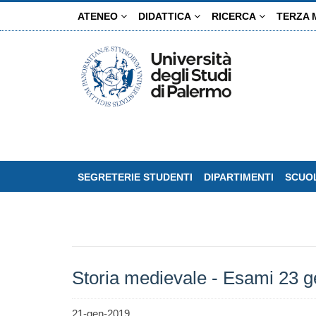
Salta
ATENEO
DIDATTICA
RICERCA
TERZA 
al
contenuto
principale
SEGRETERIE STUDENTI
DIPARTIMENTI
SCUOL
Storia medievale - Esami 23 ge
21-gen-2019