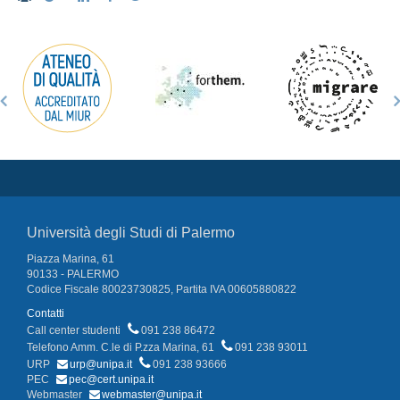
Università degli Studi di Palermo
Piazza Marina, 61
90133 - PALERMO
Codice Fiscale 80023730825, Partita IVA 00605880822
Contatti
Call center studenti
091 238 86472
Telefono Amm. C.le di P.zza Marina, 61
091 238 93011
URP
urp@unipa.it
091 238 93666
PEC
pec@cert.unipa.it
Webmaster
webmaster@unipa.it