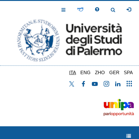
Salta
al
Toggle
Toggle
contenuto
Navigation
Navigation
principale
ITA
ENG
ZHO
GER
SPA