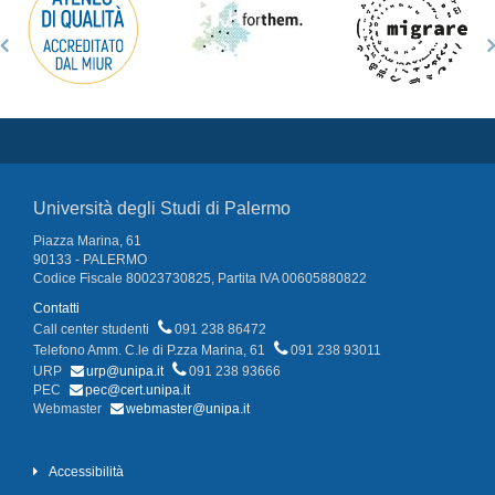
Università degli Studi di Palermo
Piazza Marina, 61
90133 - PALERMO
Codice Fiscale 80023730825, Partita IVA 00605880822
Contatti
Call center studenti
091 238 86472
Telefono Amm. C.le di P.zza Marina, 61
091 238 93011
URP
urp@unipa.it
091 238 93666
PEC
pec@cert.unipa.it
Webmaster
webmaster@unipa.it
Accessibilità