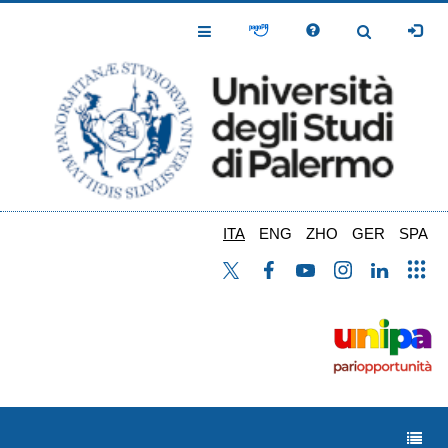
Salta
al
Toggle
Toggle
contenuto
Navigation
Navigation
principale
ITA
ENG
ZHO
GER
SPA