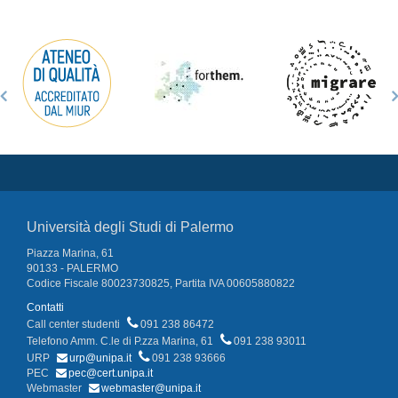
Università degli Studi di Palermo
Piazza Marina, 61
90133 - PALERMO
Codice Fiscale 80023730825, Partita IVA 00605880822
Contatti
Call center studenti
091 238 86472
Telefono Amm. C.le di P.zza Marina, 61
091 238 93011
URP
urp@unipa.it
091 238 93666
PEC
pec@cert.unipa.it
Webmaster
webmaster@unipa.it