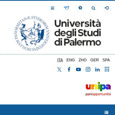
Salta
al
Toggle
Toggle
contenuto
Navigation
Navigation
principale
ITA
ENG
ZHO
GER
SPA