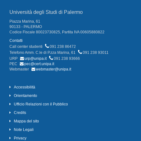
Università degli Studi di Palermo
Piazza Marina, 61
90133 - PALERMO
Codice Fiscale 80023730825, Partita IVA 00605880822
Contatti
Call center studenti
091 238 86472
Telefono Amm. C.le di P.zza Marina, 61
091 238 93011
URP
urp@unipa.it
091 238 93666
PEC
pec@cert.unipa.it
Webmaster
webmaster@unipa.it
Accessibilità
Orientamento
Ufficio Relazioni con il Pubblico
Credits
Mappa del sito
Note Legali
Privacy