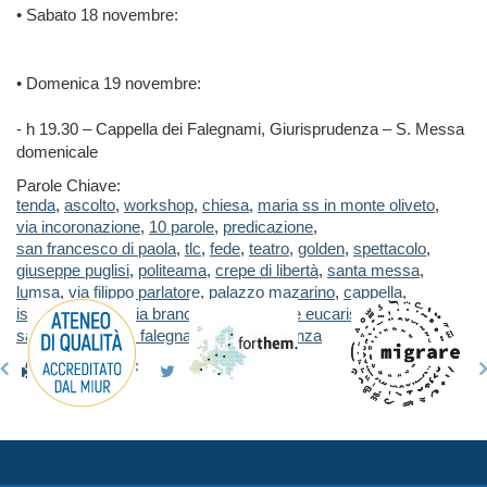
• Sabato 18 novembre:
• Domenica 19 novembre:
- h 19.30 – Cappella dei Falegnami, Giurisprudenza – S. Messa
domenicale
Parole Chiave:
tenda
,
ascolto
,
workshop
,
chiesa
,
maria ss in monte oliveto
,
via incoronazione
,
10 parole
,
predicazione
,
san francesco di paola
,
tlc
,
fede
,
teatro
,
golden
,
spettacolo
,
giuseppe puglisi
,
politeama
,
crepe di libertà
,
santa messa
,
lumsa
,
via filippo parlatore
,
palazzo mazarino
,
cappella
,
istituto s. anna
,
via brancato
,
adorazione eucaristica
,
san giuseppe dei falegnami
,
giurisprudenza