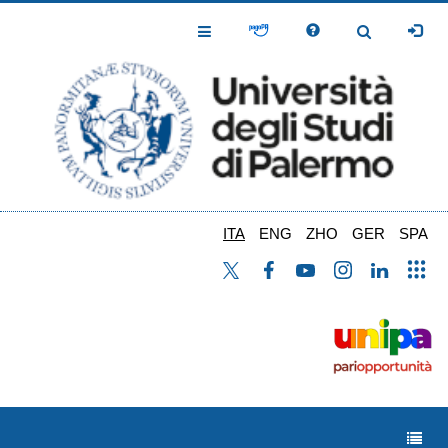
Salta
al
Toggle
Toggle
contenuto
Navigation
Navigation
principale
ITA
ENG
ZHO
GER
SPA