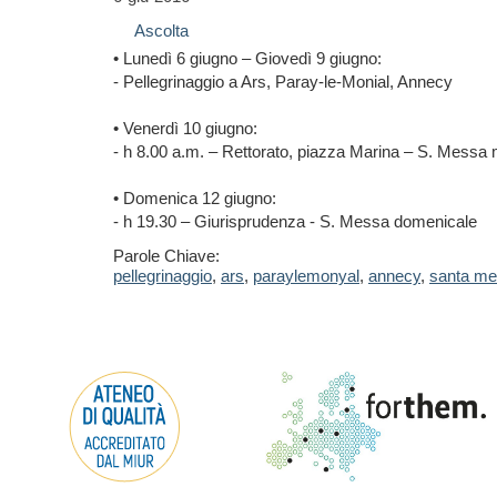
Ascolta
• Lunedì 6 giugno – Giovedì 9 giugno:
- Pellegrinaggio a Ars, Paray-le-Monial, Annecy
• Venerdì 10 giugno:
- h 8.00 a.m. – Rettorato, piazza Marina – S. Messa 
• Domenica 12 giugno:
- h 19.30 – Giurisprudenza - S. Messa domenicale
Parole Chiave:
pellegrinaggio
,
ars
,
paraylemonyal
,
annecy
,
santa m