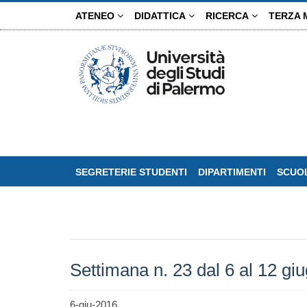
Salta
ATENEO
DIDATTICA
RICERCA
TERZA 
al
contenuto
principale
SEGRETERIE STUDENTI
DIPARTIMENTI
SCUOL
Settimana n. 23 dal 6 al 12 gi
6-giu-2016