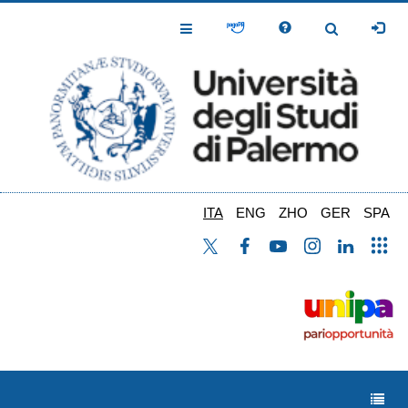
Salta
al
Toggle
Toggle
contenuto
Navigation
Navigation
principale
ITA
ENG
ZHO
GER
SPA