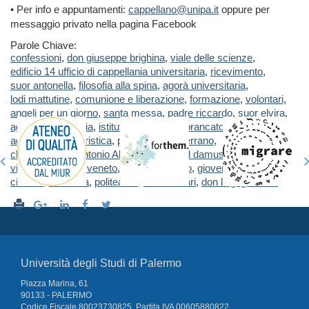
• Per info e appuntamenti:
cappellano@unipa.it
oppure per
messaggio privato nella pagina Facebook
Parole Chiave:
confessioni
,
don giuseppe brighina
,
viale delle scienze
,
edificio 14 ufficio di cappellania universitaria
,
ricevimento
,
suor antonella
,
filosofia alla spina
,
agorà universitaria
,
lodi mattutine
,
comunione e liberazione
,
formazione
,
volontari
,
angeli per un giorno
,
santa messa
,
padre riccardo
,
suor elvira
,
agorà universitaria
,
istituto s. anna
,
via brancato
,
adorazione eucaristica
,
padre rodrigo serrano
,
chiesa di Sant’Antonio Abate
,
campi asd damus
,
via cavalieri di v. veneto
,
torneo
,
calcetto
,
gioventù missionaria
,
cinema
,
multisala
,
politeama
,
via e. amari
,
don luigi giussani
Università degli Studi di Palermo
Piazza Marina, 61
90133 - PALERMO
Codice Fiscale 80023730825, Partita IVA 00605880822