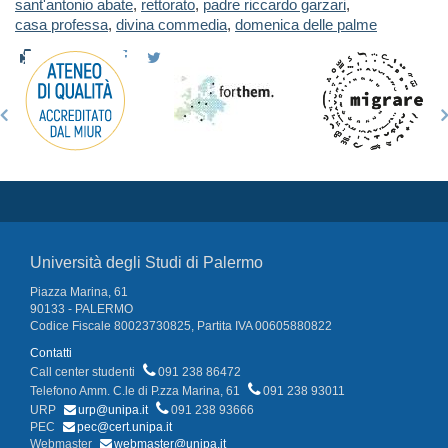
sant'antonio abate
,
rettorato
,
padre riccardo garzari
,
casa professa
,
divina commedia
,
domenica delle palme
Università degli Studi di Palermo
Piazza Marina, 61
90133 - PALERMO
Codice Fiscale 80023730825, Partita IVA 00605880822
Contatti
Call center studenti
091 238 86472
Telefono Amm. C.le di P.zza Marina, 61
091 238 93011
URP
urp@unipa.it
091 238 93666
PEC
pec@cert.unipa.it
Webmaster
webmaster@unipa.it