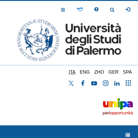
Salta
al
Toggle
Toggle
contenuto
Navigation
Navigation
principale
ITA
ENG
ZHO
GER
SPA