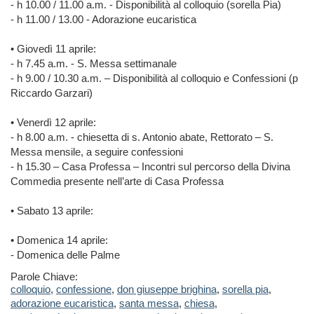
- h 10.00 / 11.00 a.m. - Disponibilità al colloquio (sorella Pia)
- h 11.00 / 13.00 - Adorazione eucaristica
• Giovedì 11 aprile:
- h 7.45 a.m. - S. Messa settimanale
- h 9.00 / 10.30 a.m. – Disponibilità al colloquio e Confessioni (p
Riccardo Garzari)
• Venerdì 12 aprile:
- h 8.00 a.m. - chiesetta di s. Antonio abate, Rettorato – S.
Messa mensile, a seguire confessioni
- h 15.30 – Casa Professa – Incontri sul percorso della Divina
Commedia presente nell’arte di Casa Professa
• Sabato 13 aprile:
• Domenica 14 aprile:
- Domenica delle Palme
Parole Chiave:
colloquio
,
confessione
,
don giuseppe brighina
,
sorella pia
,
adorazione eucaristica
,
santa messa
,
chiesa
,