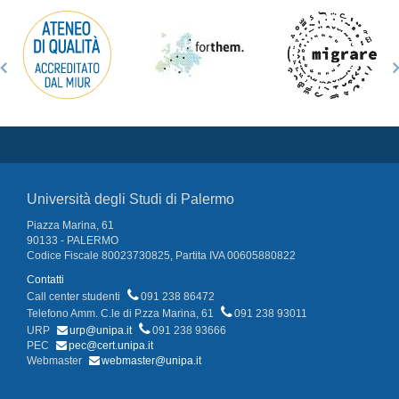
Università degli Studi di Palermo
Piazza Marina, 61
90133 - PALERMO
Codice Fiscale 80023730825, Partita IVA 00605880822
Contatti
Call center studenti
091 238 86472
Telefono Amm. C.le di P.zza Marina, 61
091 238 93011
URP
urp@unipa.it
091 238 93666
PEC
pec@cert.unipa.it
Webmaster
webmaster@unipa.it