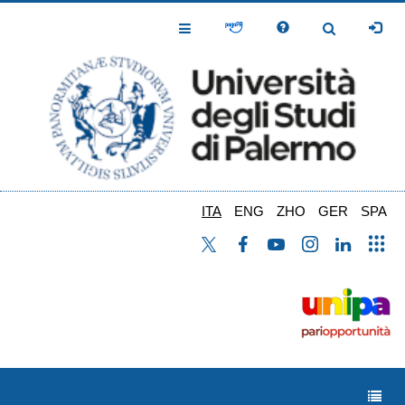
Salta
al
Toggle
Toggle
contenuto
Navigation
Navigation
principale
ITA
ENG
ZHO
GER
SPA