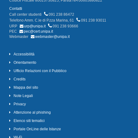
Codice Fiscale 80023730825, Partita IVA 00605880822
Contatti
Call center studenti
091 238 86472
Telefono Amm. C.le di P.zza Marina, 61
091 238 93011
URP
urp@unipa.it
091 238 93666
PEC
pec@cert.unipa.it
Webmaster
webmaster@unipa.it
Accessibilità
Orientamento
Ufficio Relazioni con il Pubblico
Credits
Mappa del sito
Note Legali
Privacy
Attenzione al phishing
Elenco siti tematici
Portale OnLine delle Istanze
Wi-Fi