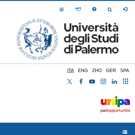
Salta
al
Toggle
Toggle
contenuto
Navigation
Navigation
principale
ITA
ENG
ZHO
GER
SPA