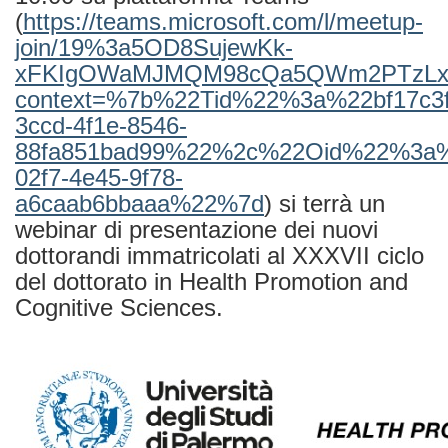
(
https://teams.microsoft.com/l/meetup-
join/19%3a5OD8SujewKk-
xFKIgOWaMJMQM98cQa5QWm2PTzLxPlI
context=%7b%22Tid%22%3a%22bf17c3f
3ccd-4f1e-8546-
88fa851bad99%22%2c%22Oid%22%3a%
02f7-4e45-9f78-
a6caab6bbaaa%22%7d
) si terrà un
webinar di presentazione dei nuovi
dottorandi immatricolati al XXXVII ciclo
del dottorato in
Health Promotion and
Cognitive Sciences.