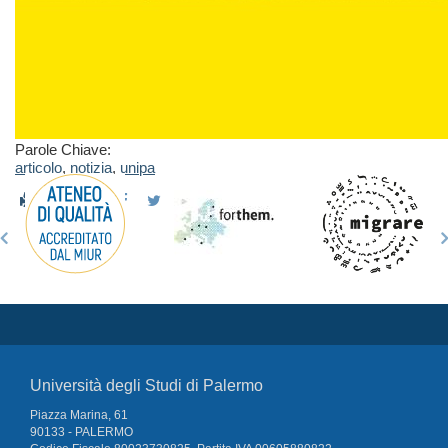
Parole Chiave:
articolo
,
notizia
,
unipa
Università degli Studi di Palermo
Piazza Marina, 61
90133 - PALERMO