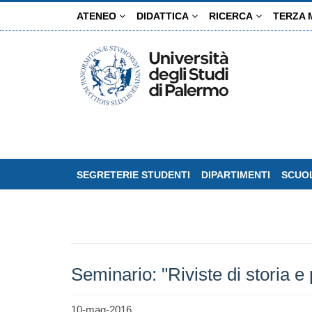
Salta
ATENEO
DIDATTICA
RICERCA
TERZA 
al
contenuto
principale
SEGRETERIE STUDENTI
DIPARTIMENTI
SCUOL
Seminario: "Riviste di storia e 
10-mag-2016