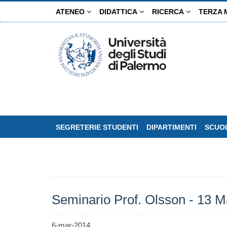
Salta
ATENEO
DIDATTICA
RICERCA
TERZA 
al
contenuto
principale
SEGRETERIE STUDENTI
DIPARTIMENTI
SCUOL
Seminario Prof. Olsson - 13 
6-mar-2014