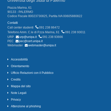
Università degli Studi di Palermo
Piazza Marina, 61
90133 - PALERMO
Codice Fiscale 80023730825, Partita IVA 00605880822
Contatti
Call center studenti
091 238 86472
Telefono Amm. C.le di P.zza Marina, 61
091 238 93011
URP
urp@unipa.it
091 238 93666
PEC
pec@cert.unipa.it
Webmaster
webmaster@unipa.it
Accessibilità
Orientamento
Ufficio Relazioni con il Pubblico
Credits
Mappa del sito
Note Legali
Privacy
Attenzione al phishing