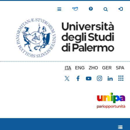
Salta
al
Toggle
Toggle
contenuto
Navigation
Navigation
principale
ITA
ENG
ZHO
GER
SPA