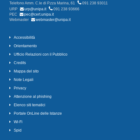
Telefono Amm. C.le di P.zza Marina, 61
091 238 93011
URP
urp@unipa.it
091 238 93666
PEC
pec@cert.unipa.it
Webmaster
webmaster@unipa.it
Accessibilità
Orientamento
Ufficio Relazioni con il Pubblico
Credits
Mappa del sito
Note Legali
Privacy
Attenzione al phishing
Elenco siti tematici
Portale OnLine delle Istanze
Wi-Fi
Spid