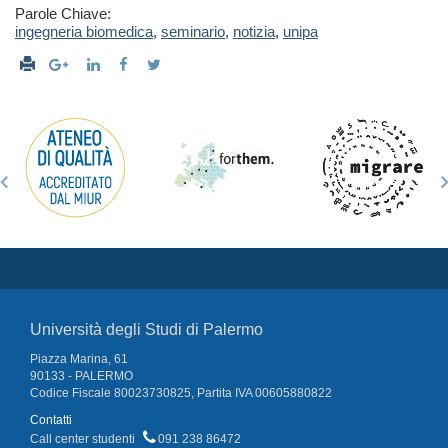
Parole Chiave:
ingegneria biomedica
,
seminario
,
notizia
,
unipa
Università degli Studi di Palermo
Piazza Marina, 61
90133 - PALERMO
Codice Fiscale 80023730825, Partita IVA 00605880822
Contatti
Call center studenti
091 238 86472