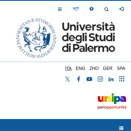
Salta
al
Toggle
Toggle
contenuto
Navigation
Navigation
principale
ITA
ENG
ZHO
GER
SPA