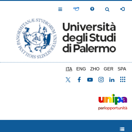
Salta
al
Toggle
Toggle
contenuto
Navigation
Navigation
principale
ITA
ENG
ZHO
GER
SPA