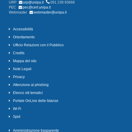
URP
urp@unipa.it
091 238 93666
PEC
pec@cert.unipa.it
Webmaster
webmaster@unipa.it
Accessibilità
Orientamento
Ufficio Relazioni con il Pubblico
Credits
Mappa del sito
Note Legali
Privacy
Attenzione al phishing
Elenco siti tematici
Portale OnLine delle Istanze
Wi-Fi
Spid
Amministrazione trasparente