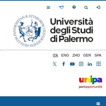
Salta
al
Toggle
Toggle
contenuto
Navigation
Navigation
principale
ITA
ENG
ZHO
GER
SPA