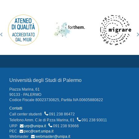
Università degli Studi di Palermo
Piazza Marina, 61
90133 - PALERMO
Codice Fiscale 80023730825, Partita IVA 00605880822
Contatti
Call center studenti
091 238 86472
Telefono Amm. C.le di P.zza Marina, 61
091 238 93011
URP
urp@unipa.it
091 238 93666
PEC
pec@cert.unipa.it
Webmaster
webmaster@unipa.it