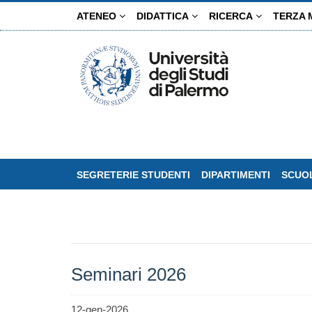
Salta
ATENEO
DIDATTICA
RICERCA
TERZA 
al
contenuto
principale
SEGRETERIE STUDENTI
DIPARTIMENTI
SCUOL
Seminari 2026
12-gen-2026