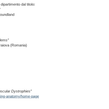
dipartimento dal titolo:
”
foundland
blems”
Craiova (Romania)
scular Dystrophies”
eeting-anatomy/home-page