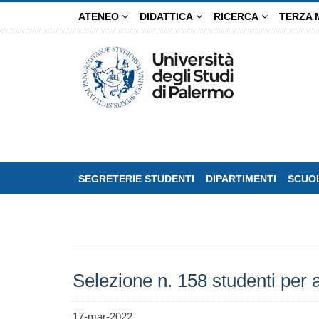
Salta
ATENEO
DIDATTICA
RICERCA
TERZA 
al
contenuto
principale
SEGRETERIE STUDENTI
DIPARTIMENTI
SCUOL
Selezione n. 158 studenti per a
17-mar-2022