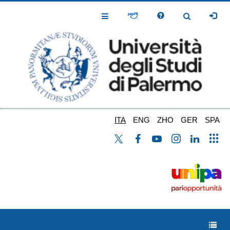
Salta
al
Toggle
Toggle
contenuto
Navigation
Navigation
principale
ITA
ENG
ZHO
GER
SPA