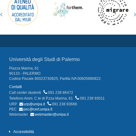
Università degli Studi di Palermo
Piazza Marina, 61
90133 - PALERMO
Codice Fiscale 80023730825, Partita IVA 00605880822
Contatti
Call center studenti
091 238 86472
Telefono Amm. C.le di P.zza Marina, 61
091 238 93011
URP
urp@unipa.it
091 238 93666
PEC
pec@cert.unipa.it
Webmaster
webmaster@unipa.it
Accessibilità