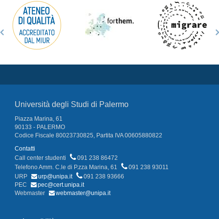
Università degli Studi di Palermo
Piazza Marina, 61
90133 - PALERMO
Codice Fiscale 80023730825, Partita IVA 00605880822
Contatti
Call center studenti
091 238 86472
Telefono Amm. C.le di P.zza Marina, 61
091 238 93011
URP
urp@unipa.it
091 238 93666
PEC
pec@cert.unipa.it
Webmaster
webmaster@unipa.it