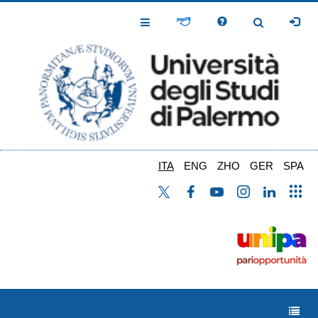
Salta
al
Toggle
Toggle
contenuto
Navigation
Navigation
principale
ITA
ENG
ZHO
GER
SPA