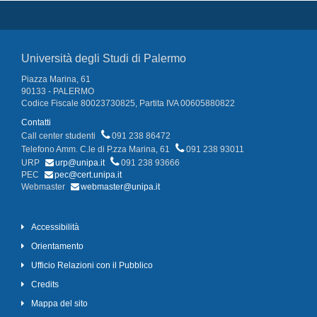
Università degli Studi di Palermo
Piazza Marina, 61
90133 - PALERMO
Codice Fiscale 80023730825, Partita IVA 00605880822
Contatti
Call center studenti
091 238 86472
Telefono Amm. C.le di P.zza Marina, 61
091 238 93011
URP
urp@unipa.it
091 238 93666
PEC
pec@cert.unipa.it
Webmaster
webmaster@unipa.it
Accessibilità
Orientamento
Ufficio Relazioni con il Pubblico
Credits
Mappa del sito