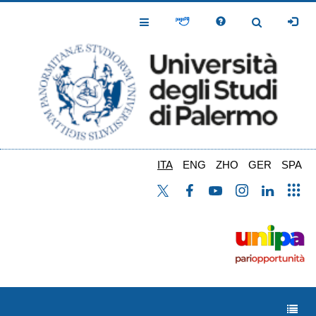
Salta
al
Toggle
Toggle
contenuto
Navigation
Navigation
principale
ITA
ENG
ZHO
GER
SPA