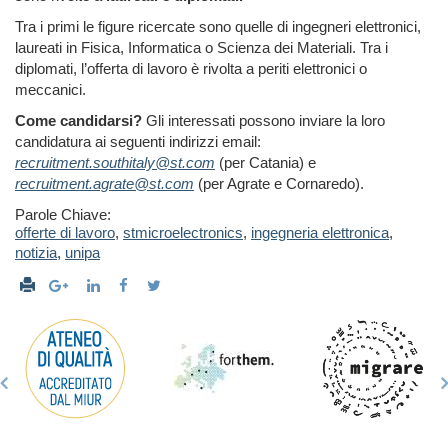
Tra i primi le figure ricercate sono quelle di ingegneri elettronici,
laureati in Fisica, Informatica o Scienza dei Materiali. Tra i
diplomati, l’offerta di lavoro è rivolta a periti elettronici o
meccanici.
Come candidarsi?
Gli interessati possono inviare la loro
candidatura ai seguenti indirizzi email:
recruitment.southitaly@st.com
(per Catania) e
recruitment.agrate@st.com
(per Agrate e Cornaredo).
Parole Chiave:
offerte di lavoro
,
stmicroelectronics
,
ingegneria elettronica
,
notizia
,
unipa