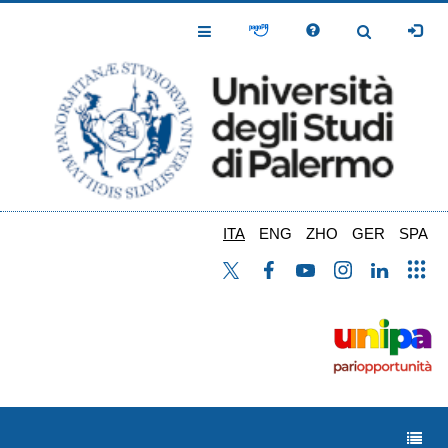
Salta
al
Toggle
Toggle
contenuto
Navigation
Navigation
principale
ITA
ENG
ZHO
GER
SPA