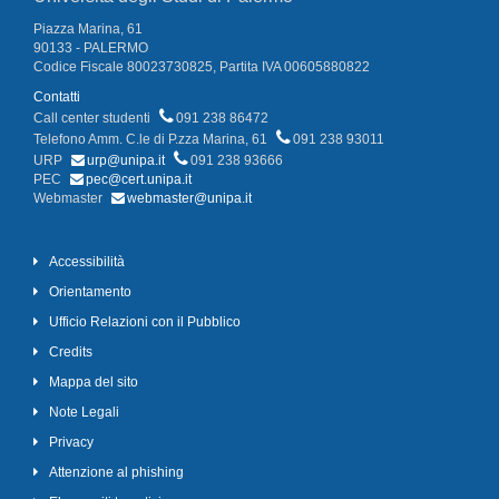
Piazza Marina, 61
90133 - PALERMO
Codice Fiscale 80023730825, Partita IVA 00605880822
Contatti
Call center studenti
091 238 86472
Telefono Amm. C.le di P.zza Marina, 61
091 238 93011
URP
urp@unipa.it
091 238 93666
PEC
pec@cert.unipa.it
Webmaster
webmaster@unipa.it
Accessibilità
Orientamento
Ufficio Relazioni con il Pubblico
Credits
Mappa del sito
Note Legali
Privacy
Attenzione al phishing