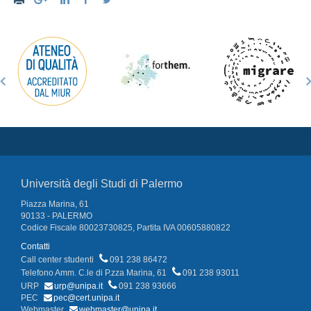
Università degli Studi di Palermo
Piazza Marina, 61
90133 - PALERMO
Codice Fiscale 80023730825, Partita IVA 00605880822
Contatti
Call center studenti
091 238 86472
Telefono Amm. C.le di P.zza Marina, 61
091 238 93011
URP
urp@unipa.it
091 238 93666
PEC
pec@cert.unipa.it
Webmaster
webmaster@unipa.it