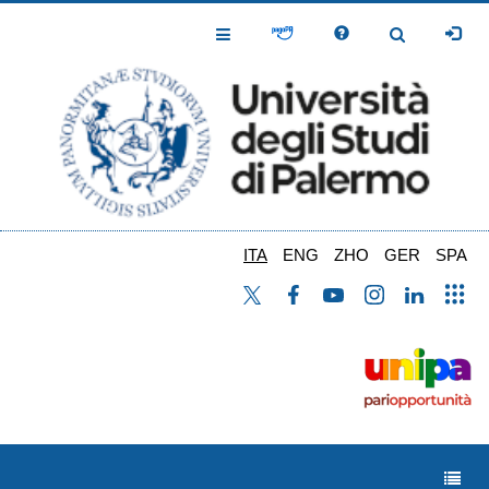
Salta
al
Toggle
Toggle
contenuto
Navigation
Navigation
principale
ITA
ENG
ZHO
GER
SPA