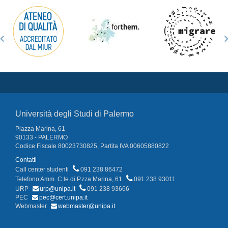
Università degli Studi di Palermo
Piazza Marina, 61
90133 - PALERMO
Codice Fiscale 80023730825, Partita IVA 00605880822
Contatti
Call center studenti
091 238 86472
Telefono Amm. C.le di P.zza Marina, 61
091 238 93011
URP
urp@unipa.it
091 238 93666
PEC
pec@cert.unipa.it
Webmaster
webmaster@unipa.it