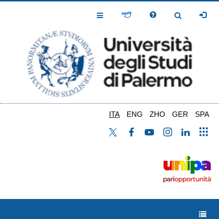
Salta
al
Toggle
Toggle
contenuto
Navigation
Navigation
principale
ITA
ENG
ZHO
GER
SPA