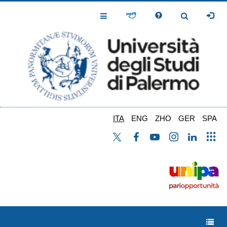
Salta
al
Toggle
Toggle
contenuto
Navigation
Navigation
principale
ITA
ENG
ZHO
GER
SPA