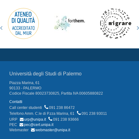
Università degli Studi di Palermo
Piazza Marina, 61
90133 - PALERMO
Codice Fiscale 80023730825, Partita IVA 00605880822
Contatti
Call center studenti
091 238 86472
Telefono Amm. C.le di P.zza Marina, 61
091 238 93011
URP
urp@unipa.it
091 238 93666
PEC
pec@cert.unipa.it
Webmaster
webmaster@unipa.it