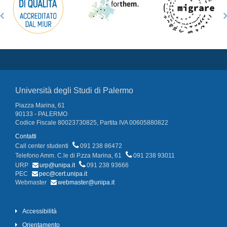
Università degli Studi di Palermo
Piazza Marina, 61
90133 - PALERMO
Codice Fiscale 80023730825, Partita IVA 00605880822
Contatti
Call center studenti
091 238 86472
Telefono Amm. C.le di P.zza Marina, 61
091 238 93011
URP
urp@unipa.it
091 238 93666
PEC
pec@cert.unipa.it
Webmaster
webmaster@unipa.it
Accessibilità
Orientamento