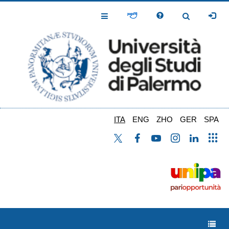
Salta
al
Toggle
Toggle
contenuto
Navigation
Navigation
principale
ITA
ENG
ZHO
GER
SPA