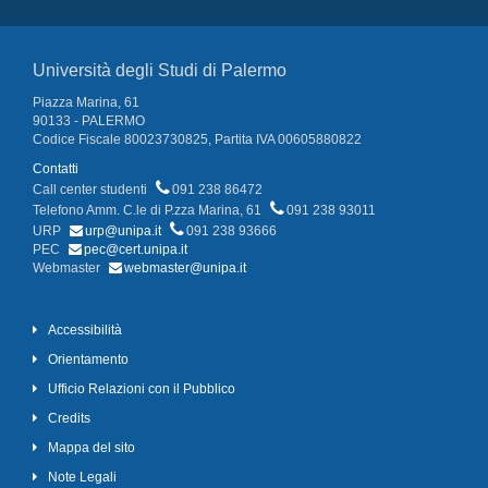
Università degli Studi di Palermo
Piazza Marina, 61
90133 - PALERMO
Codice Fiscale 80023730825, Partita IVA 00605880822
Contatti
Call center studenti
091 238 86472
Telefono Amm. C.le di P.zza Marina, 61
091 238 93011
URP
urp@unipa.it
091 238 93666
PEC
pec@cert.unipa.it
Webmaster
webmaster@unipa.it
Accessibilità
Orientamento
Ufficio Relazioni con il Pubblico
Credits
Mappa del sito
Note Legali