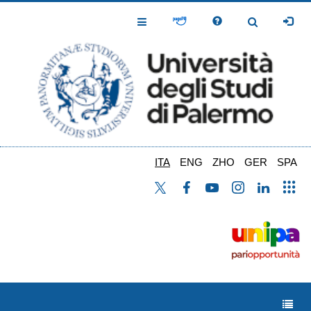
Salta
al
Toggle
Toggle
contenuto
Navigation
Navigation
principale
ITA
ENG
ZHO
GER
SPA