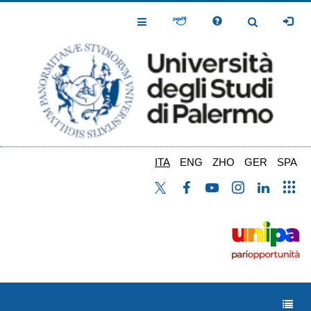
Salta
al
Toggle
Toggle
contenuto
Navigation
Navigation
principale
ITA
ENG
ZHO
GER
SPA