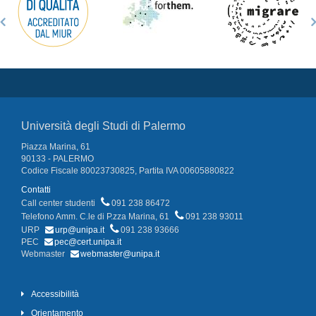
Università degli Studi di Palermo
Piazza Marina, 61
90133 - PALERMO
Codice Fiscale 80023730825, Partita IVA 00605880822
Contatti
Call center studenti
091 238 86472
Telefono Amm. C.le di P.zza Marina, 61
091 238 93011
URP
urp@unipa.it
091 238 93666
PEC
pec@cert.unipa.it
Webmaster
webmaster@unipa.it
Accessibilità
Orientamento