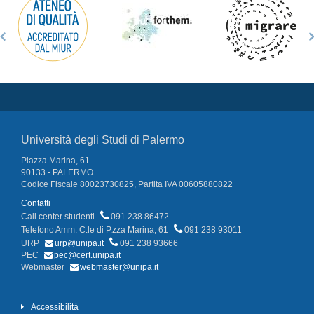
Università degli Studi di Palermo
Piazza Marina, 61
90133 - PALERMO
Codice Fiscale 80023730825, Partita IVA 00605880822
Contatti
Call center studenti
091 238 86472
Telefono Amm. C.le di P.zza Marina, 61
091 238 93011
URP
urp@unipa.it
091 238 93666
PEC
pec@cert.unipa.it
Webmaster
webmaster@unipa.it
Accessibilità