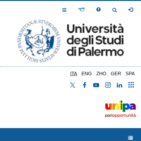
Salta
al
Toggle
Toggle
contenuto
Navigation
Navigation
principale
ITA
ENG
ZHO
GER
SPA