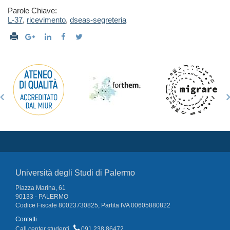
Parole Chiave:
L-37
,
ricevimento
,
dseas-segreteria
Università degli Studi di Palermo
Piazza Marina, 61
90133 - PALERMO
Codice Fiscale 80023730825, Partita IVA 00605880822
Contatti
Call center studenti
091 238 86472