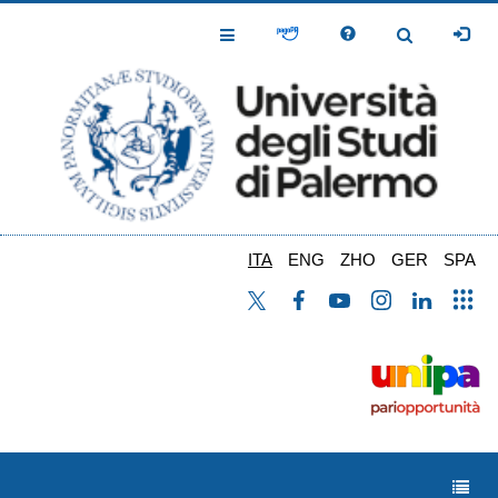
Salta
al
Toggle
Toggle
contenuto
Navigation
Navigation
principale
ITA
ENG
ZHO
GER
SPA