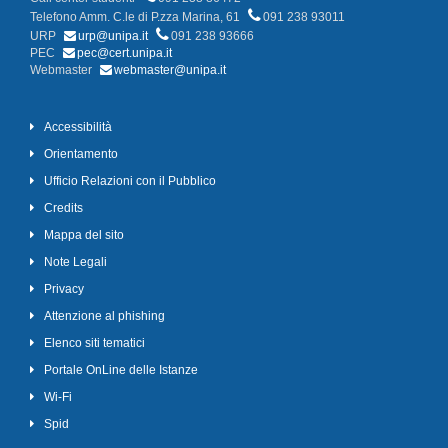
Telefono Amm. C.le di P.zza Marina, 61
091 238 93011
URP
urp@unipa.it
091 238 93666
PEC
pec@cert.unipa.it
Webmaster
webmaster@unipa.it
Accessibilità
Orientamento
Ufficio Relazioni con il Pubblico
Credits
Mappa del sito
Note Legali
Privacy
Attenzione al phishing
Elenco siti tematici
Portale OnLine delle Istanze
Wi-Fi
Spid