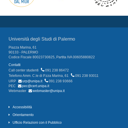
Università degli Studi di Palermo
Piazza Marina, 61
90133 - PALERMO
Codice Fiscale 80023730825, Partita IVA 00605880822
Contatti
Call center studenti
091 238 86472
Telefono Amm. C.le di P.zza Marina, 61
091 238 93011
URP
urp@unipa.it
091 238 93666
PEC
pec@cert.unipa.it
Webmaster
webmaster@unipa.it
Accessibilità
Orientamento
Ufficio Relazioni con il Pubblico