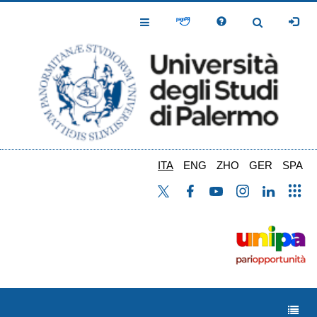
Salta
al
Toggle
Toggle
contenuto
Navigation
Navigation
principale
ITA
ENG
ZHO
GER
SPA