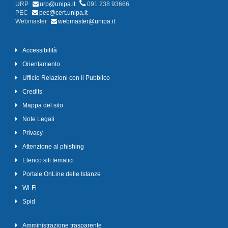
URP
urp@unipa.it
091 238 93666
PEC
pec@cert.unipa.it
Webmaster
webmaster@unipa.it
Accessibilità
Orientamento
Ufficio Relazioni con il Pubblico
Credits
Mappa del sito
Note Legali
Privacy
Attenzione al phishing
Elenco siti tematici
Portale OnLine delle Istanze
Wi-Fi
Spid
Amministrazione trasparente