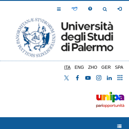
Salta
al
Toggle
Toggle
contenuto
Navigation
Navigation
principale
ITA
ENG
ZHO
GER
SPA