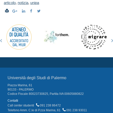
articolo
,
notizia
,
unipa
Università degli Studi di Palermo
Piazza Marina, 61
90133 - PALERMO
Codice Fiscale 80023730825, Partita IVA 00605880822
Contatti
Call center studenti
091 238 86472
Telefono Amm. C.le di P.zza Marina, 61
091 238 93011