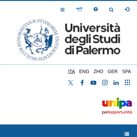
Salta
al
Toggle
Toggle
contenuto
Navigation
Navigation
principale
ITA
ENG
ZHO
GER
SPA