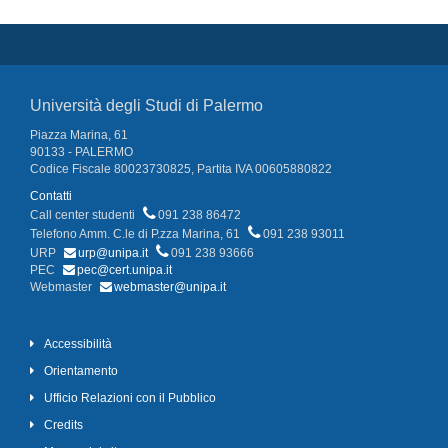
Università degli Studi di Palermo
Piazza Marina, 61
90133 - PALERMO
Codice Fiscale 80023730825, Partita IVA 00605880822
Contatti
Call center studenti
091 238 86472
Telefono Amm. C.le di P.zza Marina, 61
091 238 93011
URP
urp@unipa.it
091 238 93666
PEC
pec@cert.unipa.it
Webmaster
webmaster@unipa.it
Accessibilità
Orientamento
Ufficio Relazioni con il Pubblico
Credits