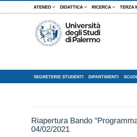
Salta
ATENEO
DIDATTICA
RICERCA
TERZA 
al
contenuto
principale
SEGRETERIE STUDENTI
DIPARTIMENTI
SCUOL
Riapertura Bando "Programma 
04/02/2021