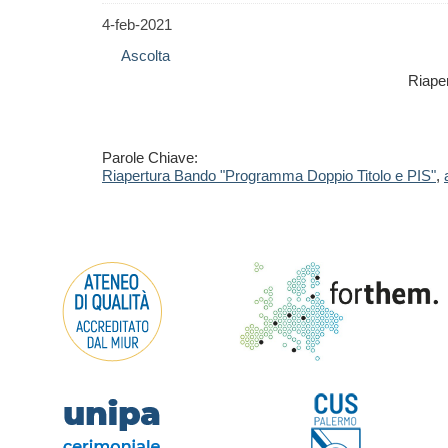
4-feb-2021
Ascolta
Riape
Parole Chiave:
Riapertura Bando "Programma Doppio Titolo e PIS"
,