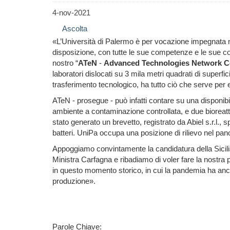
4-nov-2021
Ascolta
«
L’Università di Palermo è per vocazione impegnata nell
disposizione, con tutte le sue competenze e le sue con
nostro “
ATeN
-
Advanced Technologies Network C
laboratori dislocati su 3 mila metri quadrati di superfi
trasferimento tecnologico, ha tutto ciò che serve per
ATeN - prosegue - può infatti contare su una disponib
ambiente a contaminazione controllata, e due bioreatto
stato generato un brevetto, registrato da Abiel s.r.l.,
batteri
. UniPa occupa una posizione di rilievo nel pan
Appoggiamo convintamente la candidatura della Sicili
Ministra Carfagna e ribadiamo di voler fare la nostra 
in questo momento storico, in cui la pandemia ha ancor
produzione
».
Parole Chiave: