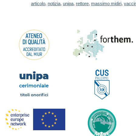
articolo
,
notizia
,
unipa
,
rettore
,
massimo midiri
,
vaccin