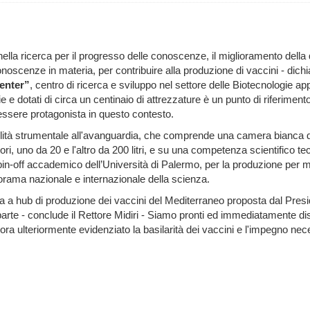
a ricerca per il progresso delle conoscenze, il miglioramento della qual
oscenze in materia, per contribuire alla produzione di vaccini - dichi
enter”
,
centro di ricerca e sviluppo nel settore delle Biotecnologie ap
cie e dotati di circa un centinaio di attrezzature è un punto di riferimen
 essere protagonista in questo contesto.
ilità strumentale all'avanguardia, che comprende una camera bianca di 
ri, uno da 20 e l'altro da 200 litri, e su una competenza scientifico te
 spin-off accademico dell’Università di Palermo, per la produzione per mo
orama nazionale e internazionale della scienza.
a a hub di produzione dei vaccini del Mediterraneo proposta dal Presi
parte - conclude il Rettore Midiri - Siamo pronti ed immediatamente dis
a ulteriormente evidenziato la basilarità dei vaccini e l'impegno nece