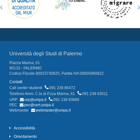
Università degli Studi di Palermo
Piazza Marina, 61
90133 - PALERMO
Codice Fiscale 80023730825, Partita IVA 00605880822
Contatti
Call center studenti
091 238 86472
Telefono Amm. C.le di P.zza Marina, 61
091 238 93011
URP
urp@unipa.it
091 238 93666
PEC
pec@cert.unipa.it
Webmaster
webmaster@unipa.it
Accessibilità
Orientamento