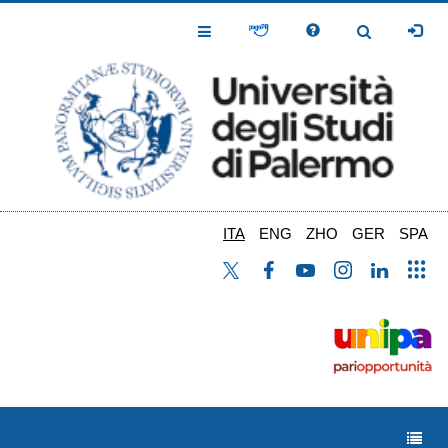
Salta
al
Toggle
Toggle
contenuto
Navigation
Navigation
principale
ITA
ENG
ZHO
GER
SPA