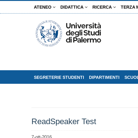
Salta
ATENEO
DIDATTICA
RICERCA
TERZA 
al
contenuto
principale
SEGRETERIE STUDENTI
DIPARTIMENTI
SCUOL
ReadSpeaker Test
7-ott-2016