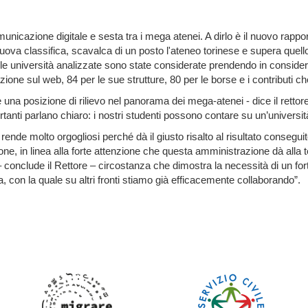
municazione digitale e sesta tra i mega atenei. A dirlo è il nuovo rapp
nuova classifica, scavalca di un posto l'ateneo torinese e supera quello
e le università analizzate sono state considerate prendendo in conside
ne sul web, 84 per le sue strutture, 80 per le borse e i contributi che
una posizione di rilievo nel panorama dei mega-atenei - dice il rettore
tanti parlano chiaro: i nostri studenti possono contare su un’università 
rende molto orgogliosi perché dà il giusto risalto al risultato conseguit
one, in linea alla forte attenzione che questa amministrazione dà alla 
– conclude il Rettore – circostanza che dimostra la necessità di un forte
na, con la quale su altri fronti stiamo già efficacemente collaborando”.